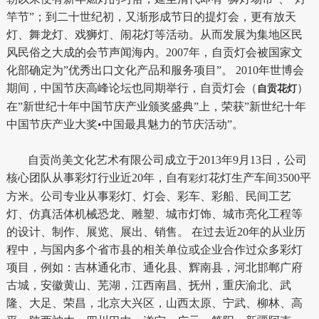
竿节”；到二十世纪初，又渐形成节日的提灯会，更有放天
灯、舞龙灯、戏狮灯、闹花灯等活动。从而发展为集地区民
风民俗之大成的会节声闻海内。2007年，自贡灯会被国家文
化部确定为”优秀出口文化产品和服务项目”。 2010年世博会
期间，中国节庆高峰论坛也同期举行，自贡灯会（
）
自贡花灯
在”新世纪十年中国节庆产业颁奖盛典”上，荣获”新世纪十年
中国节庆产业大奖•中国最具魅力的节庆活动”。
自贡尚美文化艺术有限公司成立于2013年9月13日，公司
核心团队从事彩灯行业近20年，自有
花灯生产车间3500平
彩灯
方米。公司专业从事彩灯、灯会、彩车、彩船、民间工艺
灯、仿真活体机械恐龙、雕塑、城市灯饰、城市亮化工程等
的设计、制作、展览、展出、销售。 在过去近20年的从业历
程中，与国内多个省市县的相关单位或企业合作过众多彩灯
项目，例如：吉林通化市、通化县、辉南县，河北邯郸广府
古城，安徽黄山、芜湖，江西南昌、抚州，重庆渝北、武
隆、大足、荣昌，北京大兴区，山西太原、宁武、柳林、高