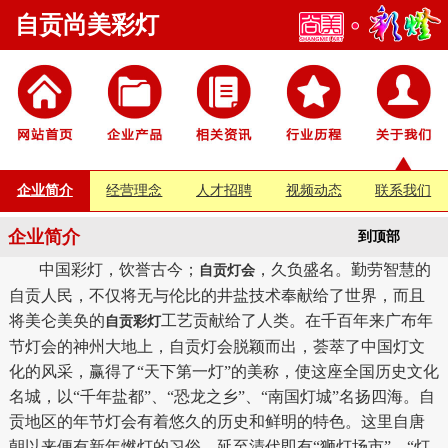
自贡尚美彩灯
企业简介
经营理念
人才招聘
视频动态
联系我们
企业简介
到顶部
中国彩灯，饮誉古今；
，久负盛名。勤劳智慧的
自贡灯会
自贡人民，不仅将无与伦比的井盐技术奉献给了世界，而且
将美仑美奂的
工艺贡献给了人类。在千百年来广布年
自贡彩灯
节灯会的神州大地上，自贡灯会脱颖而出，荟萃了中国灯文
化的风采，赢得了“天下第一灯”的美称，使这座全国历史文化
名城，以“千年盐都”、“恐龙之乡”、“南国灯城”名扬四海。自
贡地区的年节灯会有着悠久的历史和鲜明的特色。这里自唐
朝以来便有新年燃灯的习俗，延至清代即有“狮灯场市”、“灯