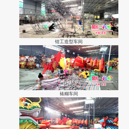
钳工造型车间
裱糊车间