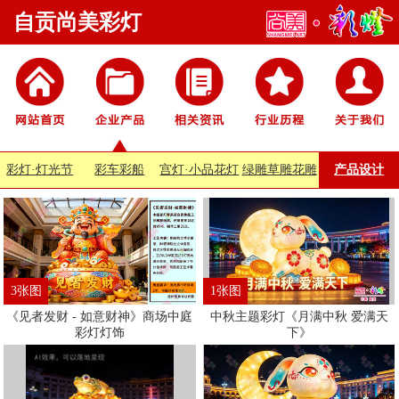
自贡尚美彩灯
彩灯·灯光节
彩车彩船
宫灯·小品花灯
绿雕草雕花雕
产品设计
3张图
1张图
《见者发财 - 如意财神》商场中庭
中秋主题彩灯《月满中秋 爱满天
彩灯灯饰
下》