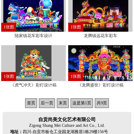
1张图
1张图
陆家镇花车彩车设计
龙腾镇远花车彩车
1张图
1张图
《虎气冲天》彩灯设计稿
《龙腾盛世》彩灯设计稿
首页
后一页
末页
这是第1页
共9页
自贡尚美文化艺术有限公司
Zigong Shang Mei Culture and Art Co., Ltd.
地址：
四川-自贡市板仓工业园龙湖雅居1栋29楼156号