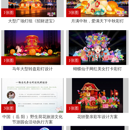
1张图
3张图
大型广场灯组《招财进宝》
月满中秋，爱满天下中秋彩灯
1张图
1张图
马年大型转盘彩灯设计
蝴蝶仙子网红美女打卡彩灯
3张图
1张图
中国（ 岳 阳 ）野生荷花旅游文化
花轿娶亲彩车设计方案
节游园会活动执行方案