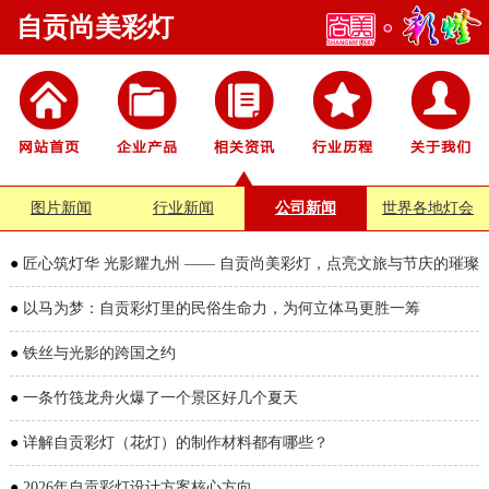
自贡尚美彩灯
图片新闻
行业新闻
公司新闻
世界各地灯会
●
匠心筑灯华 光影耀九州 —— 自贡尚美彩灯，点亮文旅与节庆的璀璨
未来
●
以马为梦：自贡彩灯里的民俗生命力，为何立体马更胜一筹
●
铁丝与光影的跨国之约
●
一条竹筏龙舟火爆了一个景区好几个夏天
●
详解自贡彩灯（花灯）的制作材料都有哪些？
●
2026年自贡彩灯设计方案核心方向