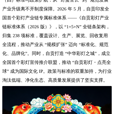
（四）标准与政策护航：从 “野蛮生长” 到 “规范发展”
产业升级离不开制度保障。2026 年 5 月，自贡印发全
国首个彩灯产业链专属标准体系 ——《自贡彩灯产业
链标准体系（2026 版）》，以 “1+5+N” 全链条架构，
归集 238 项标准，覆盖设计、生产、展览、回收复用
全流程，推动产业从 “规模扩张” 迈向 “标准化、规范
化、品牌化”。同时，自贡打造 “中华彩灯之城”，成立
全国首个彩灯宣传推介联盟，推动 “自贡彩灯・点亮全
球” 成为国际文化 IP。政策与标准的双重加持，为行业
淘汰低端、净化生态、高质量发展提供了坚实支撑。