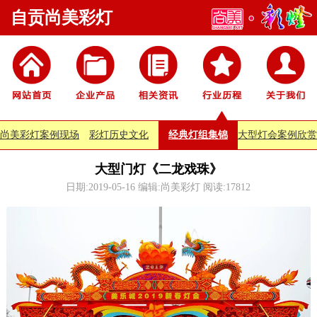
自贡尚美彩灯
尚美彩灯案例现场
彩灯历史文化
经典灯组集锦
大型灯会案例欣赏
大型门灯《二龙戏珠》
日期:2019-05-16 编辑:尚美彩灯 阅读:
17812