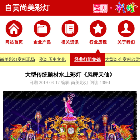
自贡尚美彩灯
尚美彩灯案例现场
彩灯历史文化
经典灯组集锦
大型灯会案例欣赏
大型传统题材水上彩灯《凤舞天仙》
日期:2019-08-17 编辑:尚美彩灯 阅读:
13861