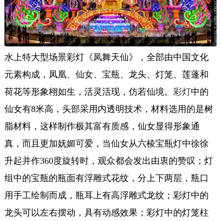
水上特大型场景彩灯《凤舞天仙》，全部由中国文化
元素构成，凤凰、仙女、宝瓶、龙头、灯笼、莲蓬和
荷花等形象栩如生，活灵活现，仿若仙境。
彩灯
中的
仙女有8米高，头部采用内透明技术，材料选用的是树
脂材料，这样制作极其富有质感，仙女显得形象通
真，而且更加妩媚可爱，当仙女从六棱宝瓶灯中徐徐
升起并作360度旋转时，观众都会发出由衷的赞叹；灯
组中的宝瓶的瓶面有浮雕式花纹，分上下两层，瓶口
用手工绘制而成，瓶耳上有高浮雕式龙纹；彩灯中的
龙头可以左右摆动，具有动感效果；彩灯中的灯笼柱